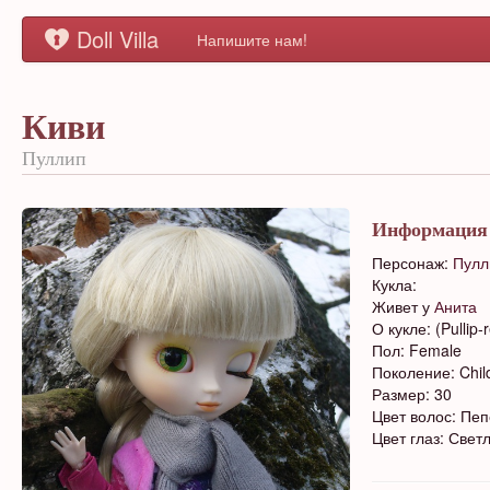
Doll Villa
Напишите нам!
Киви
Пуллип
Информация
Персонаж:
Пулл
Кукла:
Живет у
Анита
О кукле: (Pullip-
Пол: Female
Поколение: Chil
Размер: 30
Цвет волос: Пе
Цвет глаз: Свет