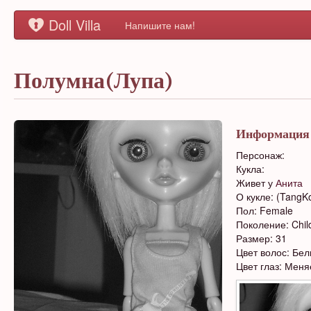
Doll Villa
Напишите нам!
Полумна(Лупа)
Информация
Персонаж:
Кукла:
Живет у
Анита
О кукле: (TangKo
Пол: Female
Поколение: Chil
Размер: 31
Цвет волос: Бе
Цвет глаз: Меня