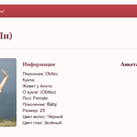
м!
Ли)
Информация
Анкет
Персонаж:
Obitsu
Кукла:
Живет у
Анита
О кукле: (Obitsu)
Пол: Female
Поколение: Baby
Размер: 23
Цвет волос: Чёрный
Цвет глаз: Зелёный