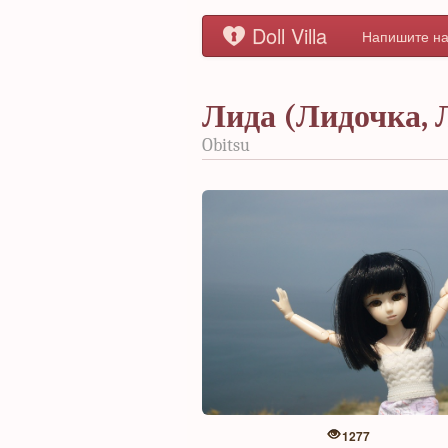
Doll Villa
Напишите на
Лида (Лидочка, 
Obitsu
1277