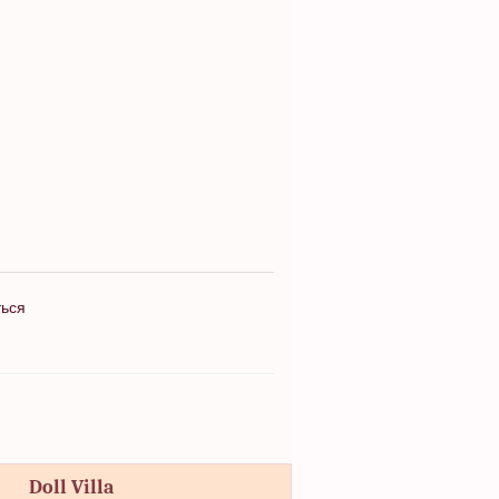
ться
Doll Villa