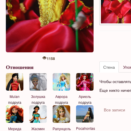
1158
Стена
Упо
Отношения
Чтобы оставлят
Еще никто ниче
Mulan
Золушка
Аврора
Ариель
подруга
подруга
подруга
подруга
Все записи
Pocahontas
Мерида
Жасмин
Рапунцель