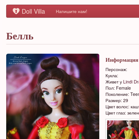
Doll Villa
Напишите нам!
Белль
Информация
Персонаж:
Кукла:
Живет у
Lindi D
Пол: Female
Поколение: Tee
Размер: 29
Цвет волос: ка
Цвет глаз: зеле