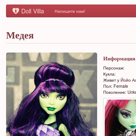
Doll Villa
Напишите нам!
Медея
Информация
Персонаж:
Кукла:
Живет у
Йойо А
Пол: Female
Поколение: Un