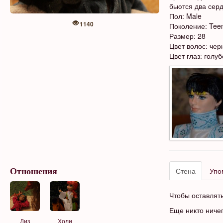
бьются два серд
Пол: Male
1140
Поколение: Tee
Размер: 28
Цвет волос: че
Цвет глаз: голу
Стена
Упо
Отношения
Чтобы оставлят
Еще никто ниче
Диз
Холи