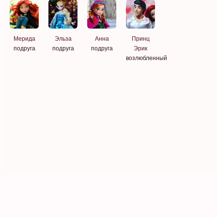
Мерида
Эльза
Анна
Принц
подруга
подруга
подруга
Эрик
возлюбленный