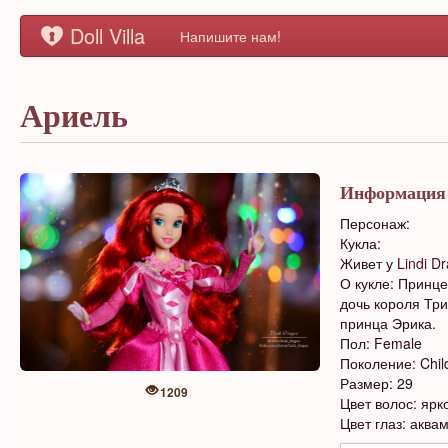
Doll Villa
Напишите нам!
Ариель
Информация
Персонаж:
Кукла:
Живет у
Lindi D
О кукле: Принце
дочь короля Тр
принца Эрика.
Пол: Female
Поколение: Chil
Размер: 29
1209
Цвет волос: ярк
Цвет глаз: аква