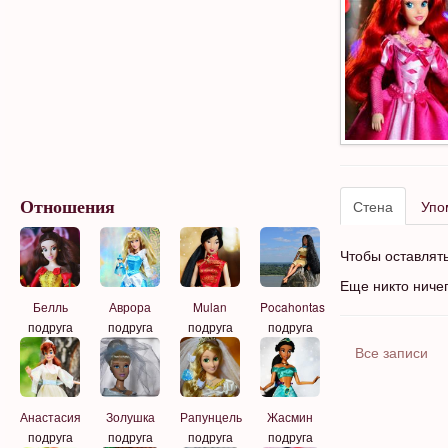
Стена
Упо
Отношения
Чтобы оставлят
Еще никто ниче
Pocahontas
Белль
Аврора
Mulan
подруга
подруга
подруга
подруга
Все записи
Анастасия
Золушка
Рапунцель
Жасмин
подруга
подруга
подруга
подруга