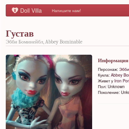
Doll Villa
Напишите нам!
Густав
Эбби Боминейбл, Abbey Bominable
Информация
Персонаж:
Эбби
Кукла:
Abbey Bo
Живет у
Iron Po
Пол: Unknown
Поколение: Un