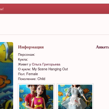
м!
Информация
Анкет
Персонаж:
Кукла:
Живет у
Ольга Григорьева
О кукле: My Scene Hanging Out
Пол: Female
Поколение: Child