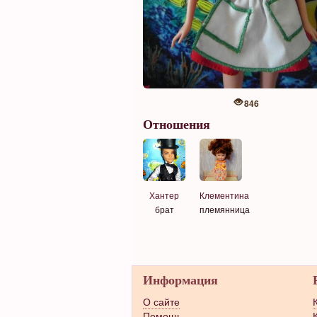
846
Отношения
Хантер
Клементина
брат
племянница
Информация
О сайте
Помощь