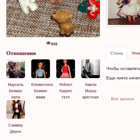
908
Стена
Упо
Отношения
Чтобы оставлят
Еще никто ниче
Марсель
Клементина
Рейчел
Амели
Бекман
Бекман
Харрис
Морье
папа
мама
тетя
крестная
Все записи
Саммер
Джунн