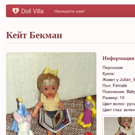
Doll Villa
Напишите нам!
Кейт Бекман
Информация
Персонаж:
Кукла:
Живет у
Julian_
Пол: Female
Поколение: Bab
Размер: 10
Цвет волос: рус
Цвет глаз: зеле