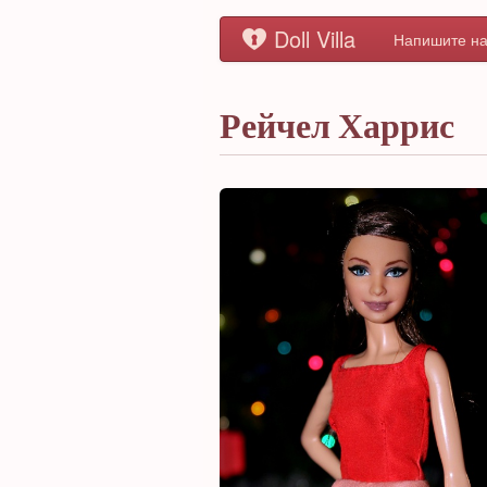
Doll Villa
Напишите на
Рейчел Харрис