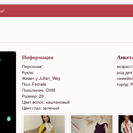
м!
Информация
Анкет
Персонаж:
возраст:
Кукла:
род дея
Живет у
Julian_Way
семейно
Пол: Female
город: 
Поколение: Child
Размер: 29
Цвет волос: каштановый
Цвет глаз: зеленый