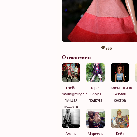
986
Отношения
Грейс
Тарья
Клементина
madnightingale
Браун
Бекман
лучшая
подруга
сестра
подруга
Амели
Марсель
Кейт