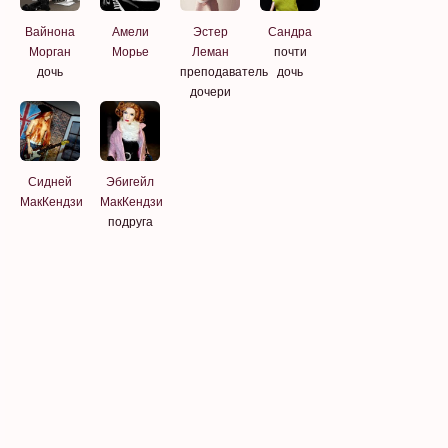
Вайнона
Амели
Эстер
Сандра
Морган
Морье
Леман
почти
дочь
преподаватель
дочь
дочери
Сидней
Эбигейл
МакКендзи
МакКендзи
подруга