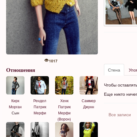
1017
Стена
Упо
Отношения
Чтобы оставлят
Еще никто ниче
Кирк
Рендел
Хенк
Саммер
Морган
Патрик
Патрик
Джунн
Сын
Мерфи
Мерфи
Все записи
(Ворон)