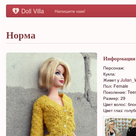
Doll Villa
Напишите нам!
Норма
Информация
Персонаж:
Кукла:
Живет у
Julian_
Пол: Female
Поколение: Tee
Размер: 29
Цвет волос: бло
Цвет глаз: голу