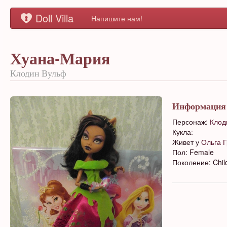
Doll Villa
Напишите нам!
Хуана-Мария
Клодин Вульф
Информация
Персонаж:
Клод
Кукла:
Живет у
Ольга 
Пол: Female
Поколение: Chil