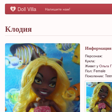
Doll Villa
Напишите нам!
Клодия
Информация
Персонаж:
Кукла:
Живет у
Ольга 
Пол: Female
Поколение: Tee