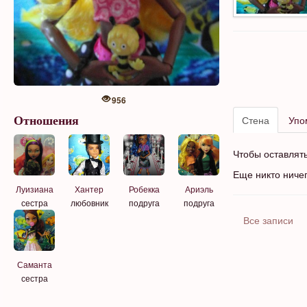
956
Стена
Упо
Отношения
Чтобы оставлят
Еще никто ниче
Луизиана
Хантер
Робекка
Ариэль
сестра
любовник
подруга
подруга
Все записи
Саманта
сестра