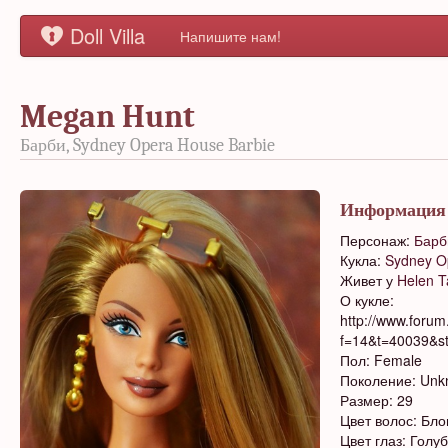
Doll Villa
Напишите нам!
Megan Hunt
Барби, Sydney Opera House Barbie
Информация
Персонаж:
Барб
Кукла:
Sydney O
Живет у
Helen T
О кукле:
http://www.forum
f=14&t=40039&s
Пол: Female
Поколение: Un
Размер: 29
Цвет волос: Бл
Цвет глаз: Голу