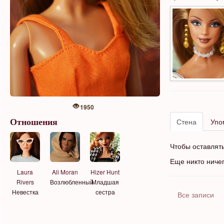
1950
Стена
Упо
Отношения
Чтобы оставлят
Еще никто ниче
Laura
Ali Moran
Hizer Hunt
Rivers
Возлюбленный
Младшая
Невестка
сестра
Все записи