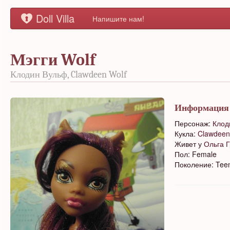
Doll Villa
Напишите нам!
Мэгги Wolf
Клодин Вульф, Clawdeen Wolf
Информация
Персонаж:
Клод
Кукла:
Clawdeen
Живет у
Ольга 
Пол: Female
Поколение: Tee