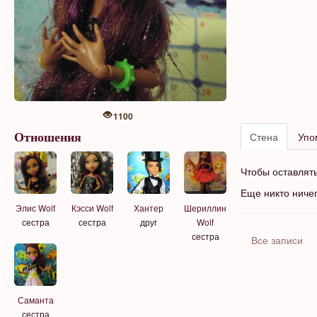
1100
Стена
Упо
Отношения
Чтобы оставлят
Еще никто ниче
Элис Wolf
Кэсси Wolf
Хантер
Шериллин
сестра
сестра
друг
Wolf
сестра
Все записи
Саманта
сестра