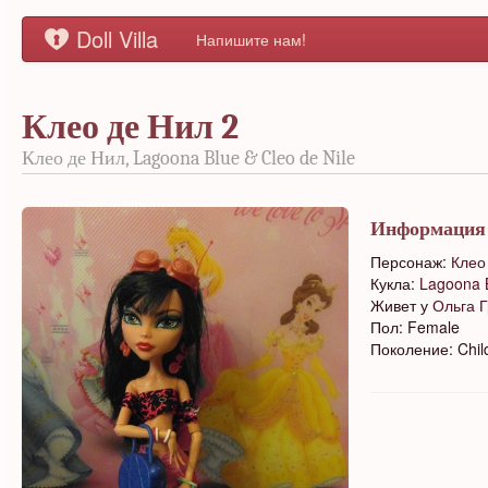
Doll Villa
Напишите нам!
Клео де Нил 2
Клео де Нил, Lagoona Blue & Cleo de Nile
Информация
Персонаж:
Клео
Кукла:
Lagoona B
Живет у
Ольга 
Пол: Female
Поколение: Chil