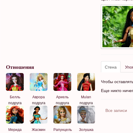
Стена
Упо
Отношения
Чтобы оставлят
Еще никто ниче
Белль
Аврора
Ариель
Mulan
подруга
подруга
подруга
подруга
Все записи
Мерида
Жасмин
Рапунцель
Золушка