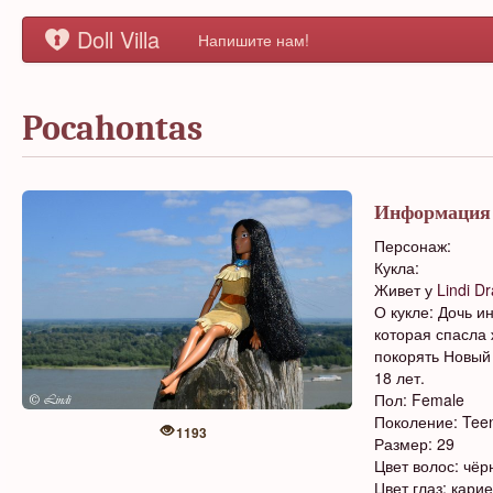
Doll Villa
Напишите нам!
Pocahontas
Информация
Персонаж:
Кукла:
Живет у
Lindi D
О кукле: Дочь и
которая спасла
покорять Новый 
18 лет.
Пол: Female
Поколение: Tee
1193
Размер: 29
Цвет волос: чё
Цвет глаз: карие