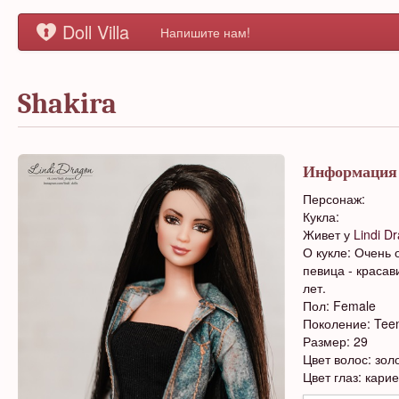
Doll Villa
Напишите нам!
Shakira
Информация
Персонаж:
Кукла:
Живет у
Lindi D
О кукле: Очень
певица - красав
лет.
Пол: Female
Поколение: Tee
Размер: 29
Цвет волос: зол
Цвет глаз: карие