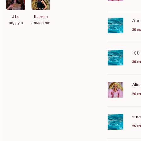
Шакира
J Lo
А т
альтер-эго
подруга
30 ок
:))))
30 се
Ali
26 се
я в
25 се