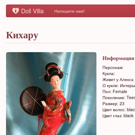
Doll Villa
Напишите нам!
Кихару
Информация
Персонаж:
Кукла:
Живет у
Алекса
О кукле: Интерь
Пол: Female
Поколение: Tee
Размер: 23
Цвет волос: blac
Цвет глаз: black