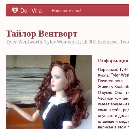
Doll Villa
Напишите нам!
Тайлор Вентворт
Tyler Wentworth, Tyler Wentworth LE 300 Exclusive; Tw
Информация
Персонаж:
Tyle
Кукла:
Tyler Wen
Daydreamers
Живет у
Ksefani
О кукле: Она - 
Честной компан
имеет времени 
сама в себе, ред
слушает и дела
плавные и медл
великан в этом 