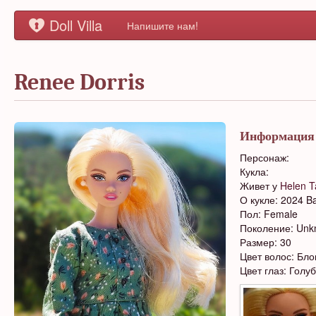
Doll Villa
Напишите нам!
Renee Dorris
Информация
Персонаж:
Кукла:
Живет у
Helen T
О кукле: 2024 Ba
Пол: Female
Поколение: Un
Размер: 30
Цвет волос: Бло
Цвет глаз: Голу