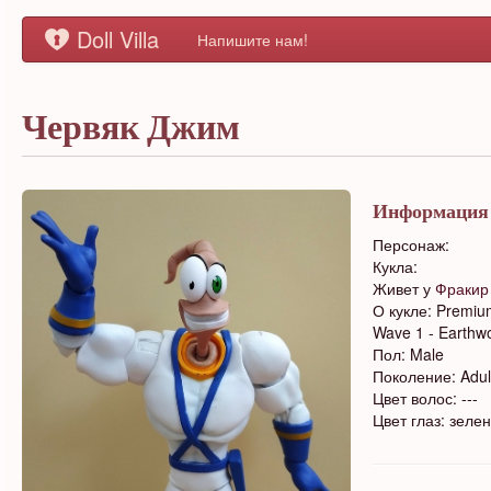
Doll Villa
Напишите нам!
Червяк Джим
Информация
Персонаж:
Кукла:
Живет у
Фракир
О кукле: Premiu
Wave 1 - Earthwo
Пол: Male
Поколение: Adul
Цвет волос: ---
Цвет глаз: зеле