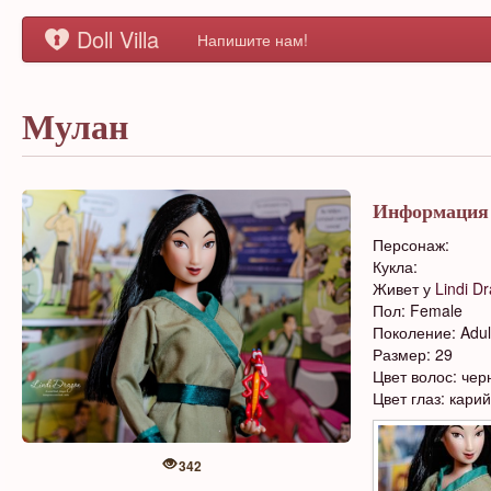
Doll Villa
Напишите нам!
Мулан
Информация
Персонаж:
Кукла:
Живет у
Lindi D
Пол: Female
Поколение: Adul
Размер: 29
Цвет волос: че
Цвет глаз: карий
342