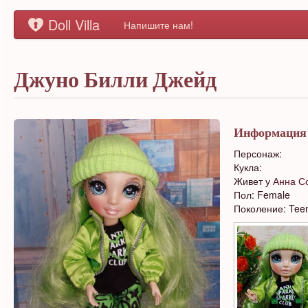
Doll Villa
Напишите нам!
Джуно Билли Джейд
Информация
Персонаж:
Кукла:
Живет у
Анна С
Пол: Female
Поколение: Tee