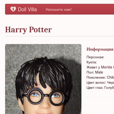
Doll Villa
Напишите нам!
Harry Potter
Информация
Персонаж:
Кукла:
Живет у
Merida 
Пол: Male
Поколение: Chil
Цвет волос: Че
Цвет глаз: Голу