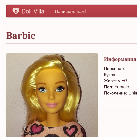
Doll Villa
Напишите нам!
Barbie
Информация
Персонаж:
Кукла:
Живет у
EG
Пол: Female
Поколение: Un