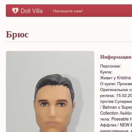
Doll Villa
Напишите нам!
Брюс
Информация
Персонаж:
Кукла:
Живет у
Kristina
О кукле: Произво
Оригинальное на
релиза: 15.02.2
против Суперме
/ Batman v Supe
Collection Лейбл
тела: Poseable 
Аффлек / NEW Be
нарисованные, 