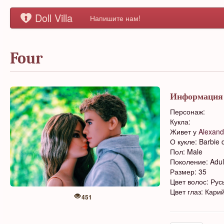
Doll Villa
Напишите нам!
Four
Информация
Персонаж:
Кукла:
Живет у
Alexand
О кукле: Barbie 
Пол: Male
Поколение: Adul
Размер: 35
Цвет волос: Рус
Цвет глаз: Кари
451