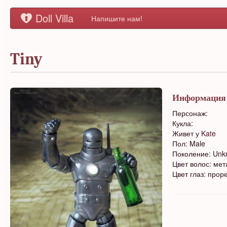
Doll Villa
Напишите нам!
Tiny
Информация
Персонаж:
Кукла:
Живет у
Kate
Пол: Male
Поколение: Un
Цвет волос: мет
Цвет глаз: прор