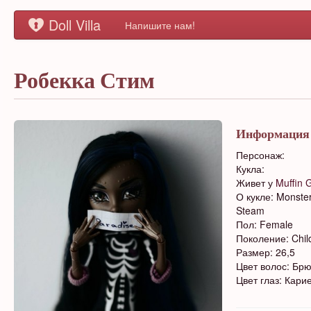
Doll Villa
Напишите нам!
Робекка Стим
Информация
Персонаж:
Кукла:
Живет у
Muffin G
О кукле: Monste
Steam
Пол: Female
Поколение: Chil
Размер: 26,5
Цвет волос: Бр
Цвет глаз: Кари