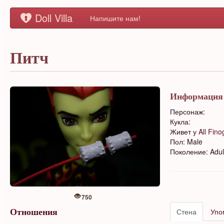
Doll Villa
Напишите нам!
Питч
Информация
Персонаж:
Кукла:
Живет у
All Fino
Пол: Male
Поколение: Adul
750
Стена
Упо
Отношения