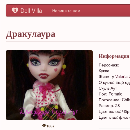
Doll Villa
Напишите нам!
Дракулаура
Информация
Персонаж:
Кукла:
Живет у
Valeria
О кукле: Ещё о
Скулз Аут
Пол: Female
Поколение: Chil
Размер: 28
Цвет волос: Чё
Цвет глаз: фио
1887