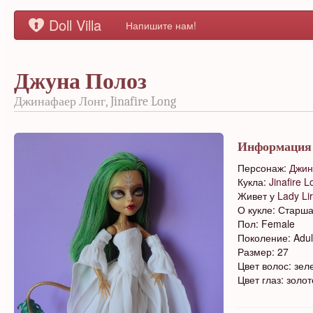
Doll Villa
Напишите нам!
Джуна Полоз
Джинафаер Лонг, Jinafire Long
Информация
Персонаж:
Джин
Кукла:
Jinafire 
Живет у
Lady Li
О кукле: Старш
Пол: Female
Поколение: Adul
Размер: 27
Цвет волос: зе
Цвет глаз: золо