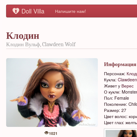
Doll Villa
Напишите нам!
Клодин
Клодин Вульф, Clawdeen Wolf
Информация
Персонаж:
Клод
Кукла:
Clawdeen
Живет у
Верес
О кукле: Monste
Пол: Female
Поколение: Chil
Размер: 27
Цвет волос: ко
Цвет глаз: желт
1021