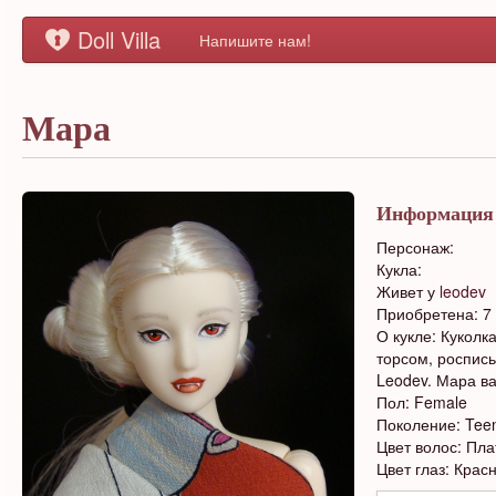
Doll Villa
Напишите нам!
Мара
Информация
Персонаж:
Кукла:
Живет у
leodev
Приобретена: 7 
О кукле: Куколк
торсом, роспись
Leodev. Мара ва
Пол: Female
Поколение: Tee
Цвет волос: Пл
Цвет глаз: Крас