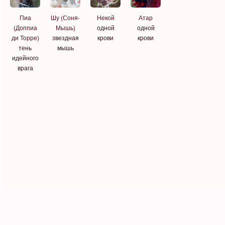
Пиа
Шу (Соня-
Некой
Атар
(Доппиа
Мышь)
одной
одной
ди Торре)
звездная
крови
крови
тень
мышь
идейного
врага