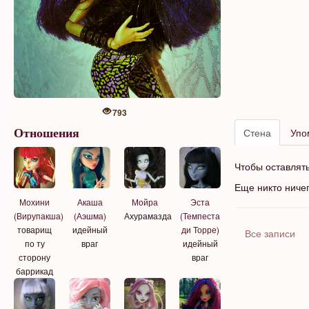
793
Стена
Упо
Отношения
Чтобы оставлят
Еще никто ниче
Мохини
Акаша
Мойра
Эста
(Вирупакша)
(Аэшма)
Ахурамазда
(Темпеста
товарищ
идейный
ди Торре)
Все записи
по ту
враг
идейный
сторону
враг
баррикад