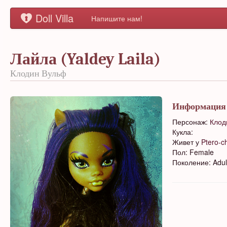
Doll Villa
Напишите нам!
Лайла (Yaldey Laila)
Клодин Вульф
Информация
Персонаж:
Клод
Кукла:
Живет у
Ptero-c
Пол: Female
Поколение: Adul