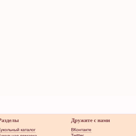
Разделы
Дружите с нами
Кукольный каталог
ВКонтакте
Кукольная ярмарка
Twitter