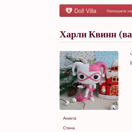
Doll Villa
Напишите на
Харли Квинн (в
Анкета
Стена