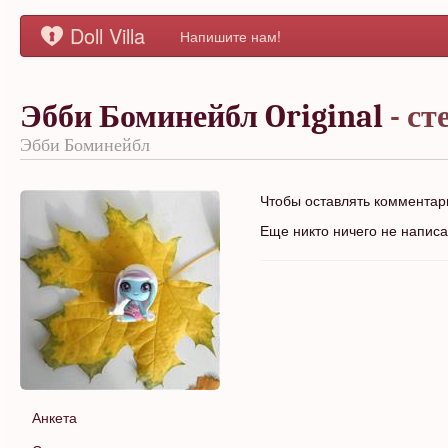
Doll Villa
Напишите нам!
Эбби Боминейбл Original
- ст
Эбби Боминейбл
Чтобы оставлять коммента
Еще никто ничего не напис
Анкета