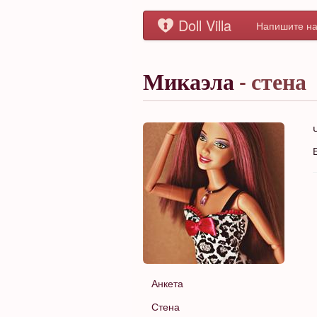
Doll Villa
Напишите на
Микаэла
- стена
Анкета
Стена