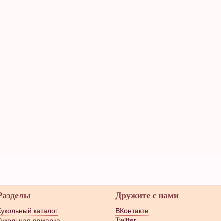
Разделы
Дружите с нами
Кукольный каталог
ВКонтакте
Кукольная ярмарка
Twitter