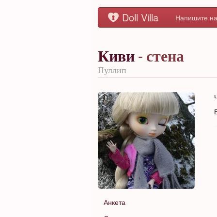
Doll Villa
Напишите на
Киви
- стена
Пуллип
Анкета