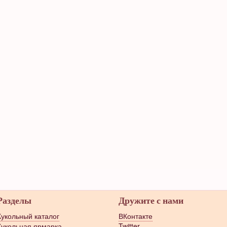
Разделы
Дружите с нами
Кукольный каталог
ВКонтакте
Кукольная ярмарка
Twitter