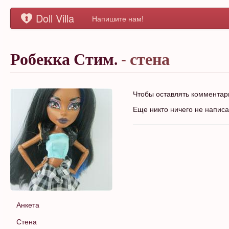
Doll Villa
Напишите нам!
Робекка Стим.
- стена
Чтобы оставлять коммента
Еще никто ничего не напис
Анкета
Стена