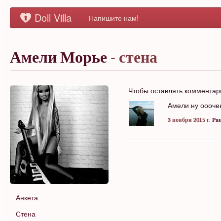
Doll Villa
Напишите нам!
Амели Морье
- стена
Чтобы оставлять коммента
Амели ну оооче
3 ноября 2015 г.
Pau
Анкета
Стена