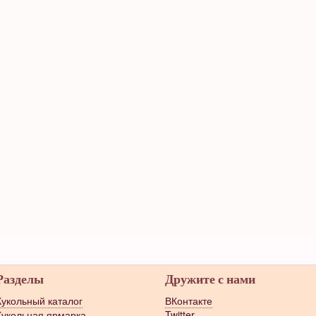
Разделы
Дружите с нами
Кукольный каталог
ВКонтакте
Кукольная ярмарка
Twitter