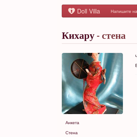
Doll Villa
Напишите на
Кихару
- стена
Анкета
Стена