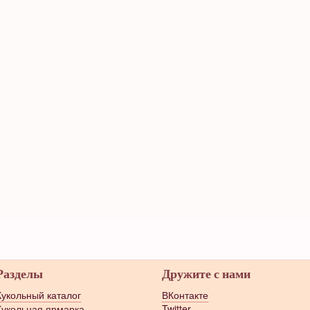
Разделы
Дружите с нами
Кукольный каталог
ВКонтакте
Кукольная ярмарка
Twitter