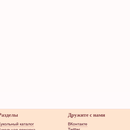
Разделы
Дружите с нами
Кукольный каталог
ВКонтакте
Кукольная ярмарка
Twitter