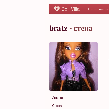
Doll Villa
Напишите на
bratz
- стена
Анкета
Стена