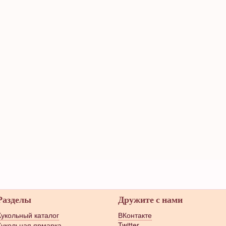
Разделы
Дружите с нами
Кукольный каталог
ВКонтакте
Кукольная ярмарка
Twitter