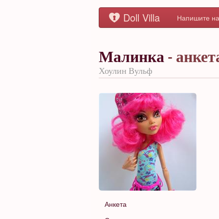
Doll Villa
Напишите на
Малинка
- анкет
Хоулин Вульф
Анкета