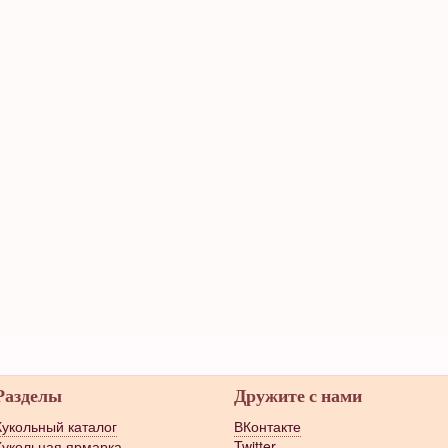
Разделы
Дружите с нами
Кукольный каталог
ВКонтакте
Кукольная ярмарка
Twitter