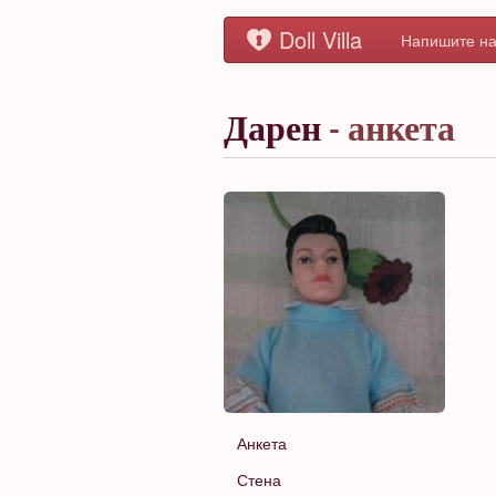
Doll Villa
Напишите на
Дарен
- анкета
Анкета
Стена