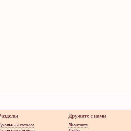
Разделы
Дружите с нами
Кукольный каталог
ВКонтакте
Кукольная ярмарка
Twitter